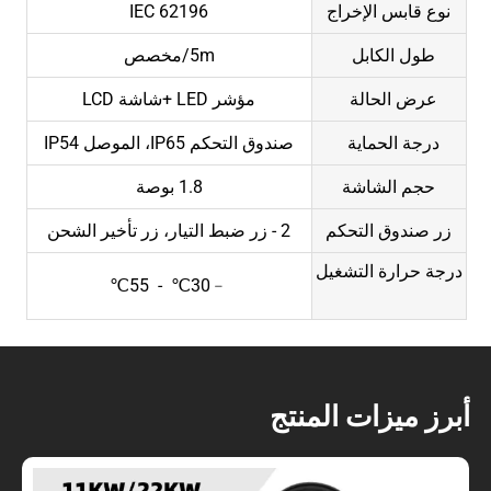
نوع قابس الإخراج
IEC 62196
طول الكابل
5m/مخصص
عرض الحالة
مؤشر LED +شاشة LCD
درجة الحماية
صندوق التحكم IP65، الموصل IP54
حجم الشاشة
1.8 بوصة
زر صندوق التحكم
2 - زر ضبط التيار، زر تأخير الشحن
درجة حرارة التشغيل
﹣30℃ - 55℃
أبرز ميزات المنتج