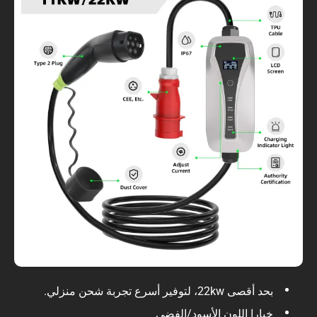
بحد أقصى 22kw، لتوفير أسرع تجربة شحن منزلي.
خيارا اللون الأسود/الفضي