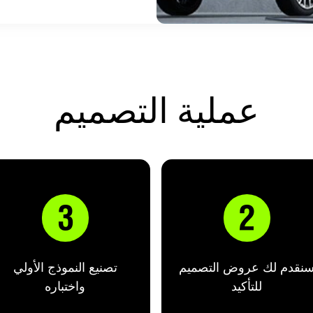
عملية التصميم


نقدم لك عروض التصميم
تصنيع النموذج الأولي
للتأكيد
واختباره