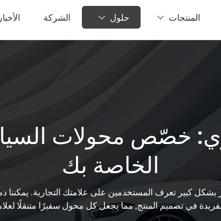
المنتجات
حلول
الشركة
الأخبار


ي: خصّص محولات السيارا
الخاصة بك
 بشكل كبير تعرف المستخدمين على علامتك التجارية. يمكننا دمج
ريدة في تصميم المنتج, مما يجعل كل محول سفيرًا متنقلًا لعلام