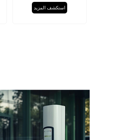
48A 11kw
استكشف المزيد